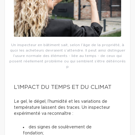
Un inspecteur en bâtiment sait, selon l’âge de la propriété, à
quoi les acheteurs devraient s’attendre. Il peut ainsi distinguer
l’usure normale des éléments - liée au temps - de ceux qui
posent réellement problème ou qui semblent s’être détériorés
p
L’IMPACT DU TEMPS ET DU CLIMAT
Le gel, le dégel, l’humidité et les variations de
température laissent des traces. Un inspecteur
expérimenté va reconnaître :
des signes de soulèvement de
fondation;