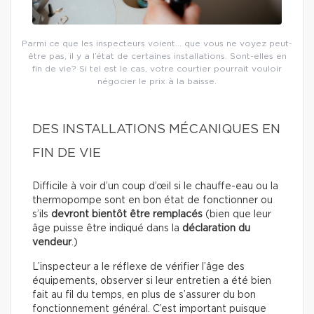
Parmi ce que les inspecteurs voient… que vous ne voyez peut-
être pas, il y a l’état de certaines installations. Sont-elles en
fin de vie? Si tel est le cas, votre courtier pourrait vouloir
négocier le prix à la baisse.
DES INSTALLATIONS MÉCANIQUES EN
FIN DE VIE
Difficile à voir d’un coup d’œil si le chauffe-eau ou la
thermopompe sont en bon état de fonctionner ou
s’ils
devront bientôt être remplacés
(bien que leur
âge puisse être indiqué dans la
déclaration du
vendeur
.)
L’inspecteur a le réflexe de vérifier l’âge des
équipements, observer si leur entretien a été bien
fait au fil du temps, en plus de s’assurer du bon
fonctionnement général. C’est important puisque